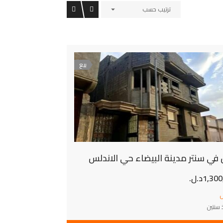
ترتيب حسب
بيع
 في سنتر مدينة البيضاء حي الاندلس
1,3د.ل.
ل
سنتين