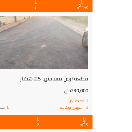
2
2
140 m
قطعة ارض مساحتها 2.5 هكتار
230,000د.ل.
قطعة أرض
المهدي بوشايده
منذ 
2
0
0 m