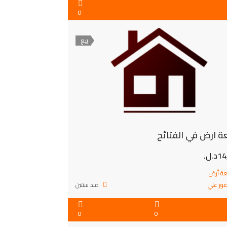
0
بيع
 ارض في الفتائح
.ل.
ة أرض
ور علي
منذ سنتين
0
0