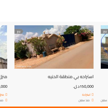
بيع
بيع
استراحه بي منطقة الحنيه
منزل
150,000د.ل.
00,000
استراحة
منز
سنتين
منذ سنتين
منذ 