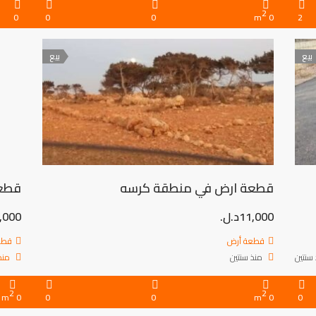
2
0
0
0
0 m
2
بيع
بيع
قطعة ارض في منطقة كرسه
قطعة
11,000د.ل.
14,000د
قطعة أرض
قطع
سنتين
منذ سنتين
منص
2
2
0 m
0
0
0 m
0