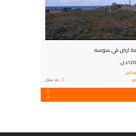
ة ارض في سوسه
1د.ل.
ة أرض
م
منذ سنتين
0