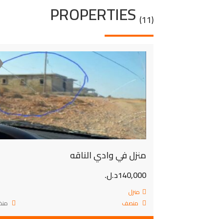
PROPERTIES
(11)
منزل في وادي الناقه
140,000د.ل.
منزل
منصف
منذ 