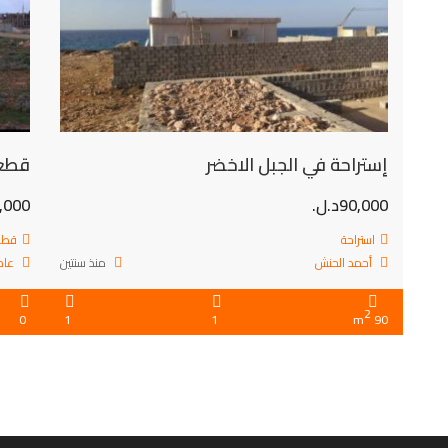
إستراحة في الجبل الاخضر
قطع
90,000د.ل.
20,000
استراحة
قطع
أحمد الحنش
منذ سنتين
عاص
2
0
1
1
90 m