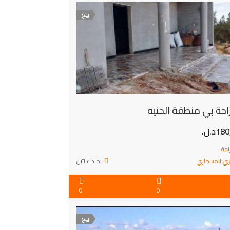
بيع
احة بي منطقة الحنيه
1د.ل.
احة
ي المسماري
منذ سنتين
0
0
بيع