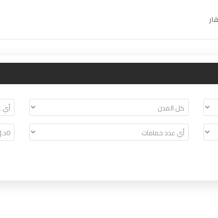
ار
LIBYAN HUB