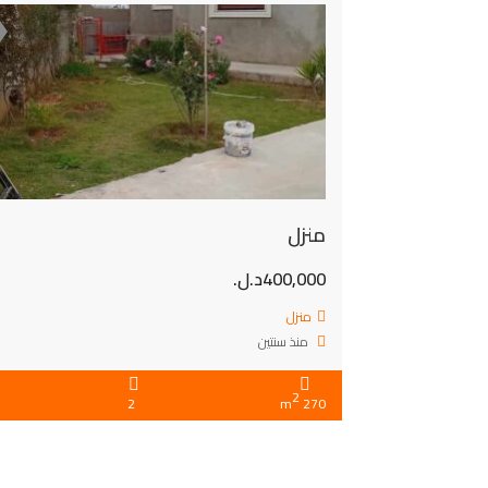
منزل
400,000د.ل.
منزل
منذ سنتين
2
2
270 m