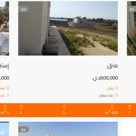
بيع
بيع
منزل
إستر
600,000د.ل.
80,000
منزل
استر
منذ سنتين
فخر
2
2
0 m
3
0
450 m
1
بيع