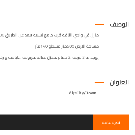
الوصف
منزل في وادي الناقه قرب جامع نسيبه يبعد عن الطريق 200 متر واصلها ضيء ومياه
مساحة الارض 500متر مسطح 140متر
يوجد به 2 غرفه .2 حمام .مخزن .صاله .مربوعه …لياسه و رخام راكب
العنوان
City/Town
درنة
نظرة عامة