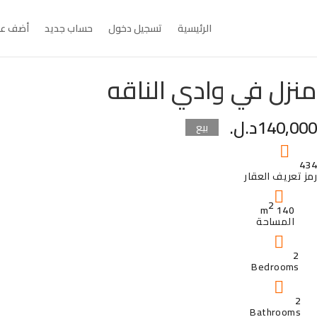
الرئيسية
تسجيل دخول
حساب جديد
أضف عق
منزل في وادي الناقه
140,000د.ل.
بيع
434
رمز تعريف العقار
2
140 m
المساحة
2
Bedrooms
2
Bathrooms