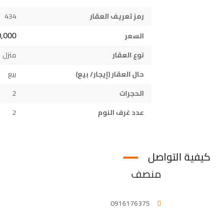
رمز تعريف العقار
434
140,000
السعر
نوع العقار
منزل
حال العقار (إيجار/ بيع)
بيع
الحجرات
2
عدد غرف النوم
2
كيفية التواصل
منصف
0916176375