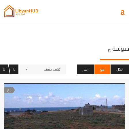
سوسة
(1)
الكل
بيع
إيجار
ترتيب حسب
بيع