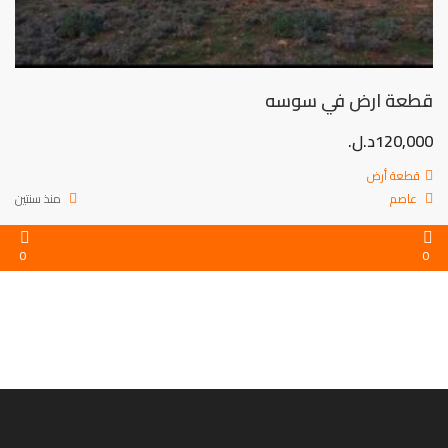
قطعة ارض في سوسه
120,000د.ل.
قطعة أرض
عاصم
منذ سنتين
0
0